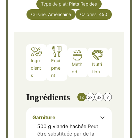
Type de plat:
Plats Rapides
Cuisine:
Américaine
Calories:
450
Ingre
Equi
Meth
Nutri
Note
dient
pme
od
tion
s
s
nt
Ingrédients
1x
2x
3x
?
Garniture
500
g
viande hachée
Peut
être substituée par de la