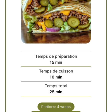
Temps de préparation
minutes
15
min
Temps de cuisson
minutes
10
min
Temps total
minutes
25
min
Portions:
4
wraps