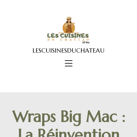
Skip
to
content
LESCUISINESDUCHATEAU
Wraps Big Mac :
La Réinvention