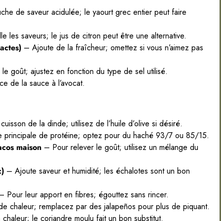
he de saveur acidulée; le yaourt grec entier peut faire
le les saveurs; le jus de citron peut être une alternative.
actes)
– Ajoute de la fraîcheur; omettez si vous n’aimez pas
e goût; ajustez en fonction du type de sel utilisé.
ce de la sauce à l’avocat.
uisson de la dinde; utilisez de l’huile d’olive si désiré.
 principale de protéine; optez pour du haché 93/7 ou 85/15.
tacos maison
– Pour relever le goût; utilisez un mélange du
c)
– Ajoute saveur et humidité; les échalotes sont un bon
 Pour leur apport en fibres; égouttez sans rincer.
e chaleur; remplacez par des jalapeños pour plus de piquant.
haleur; le coriandre moulu fait un bon substitut.