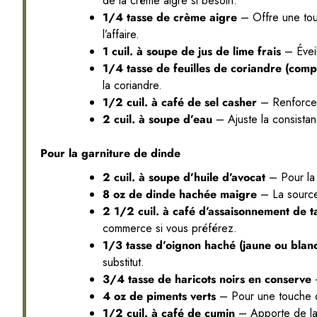
de la crème aigre si besoin.
1/4 tasse de crème aigre
– Offre une touc
l’affaire.
1 cuil. à soupe de jus de lime frais
– Éveil
1/4 tasse de feuilles de coriandre (comp
la coriandre.
1/2 cuil. à café de sel casher
– Renforce l
2 cuil. à soupe d’eau
– Ajuste la consistan
Pour la garniture de dinde
2 cuil. à soupe d’huile d’avocat
– Pour la c
8 oz de dinde hachée maigre
– La source
2 1/2 cuil. à café d’assaisonnement de 
commerce si vous préférez.
1/3 tasse d’oignon haché (jaune ou blan
substitut.
3/4 tasse de haricots noirs en conserve
–
4 oz de piments verts
– Pour une touche d
1/2 cuil. à café de cumin
– Apporte de la c