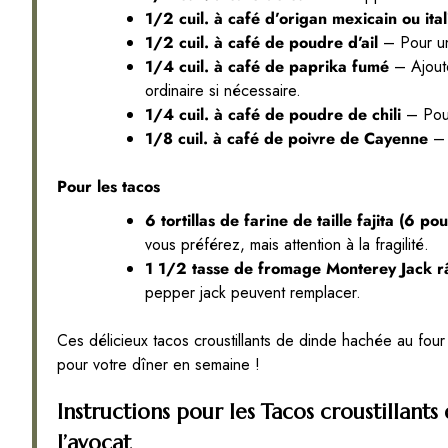
1/2 cuil. à café d’origan mexicain ou ital
1/2 cuil. à café de poudre d’ail
– Pour une
1/4 cuil. à café de paprika fumé
– Ajoute
ordinaire si nécessaire.
1/4 cuil. à café de poudre de chili
– Pour
1/8 cuil. à café de poivre de Cayenne
– 
Pour les tacos
6 tortillas de farine de taille fajita (6 po
vous préférez, mais attention à la fragilité.
1 1/2 tasse de fromage Monterey Jack 
pepper jack peuvent remplacer.
Ces délicieux tacos croustillants de dinde hachée au fou
pour votre dîner en semaine !
Instructions pour les Tacos croustillant
l’avocat