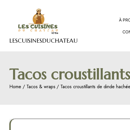
Skip
to
content
À PR
CO
LESCUISINESDUCHATEAU
Tacos croustillant
Home
Tacos & wraps
Tacos croustillants de dinde hachée