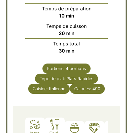
Temps de préparation
minutes
10
min
Temps de cuisson
minutes
20
min
Temps total
minutes
30
min
Portions:
4
portions
Type de plat:
Plats Rapides
Cuisine:
Italienne
Calories:
490