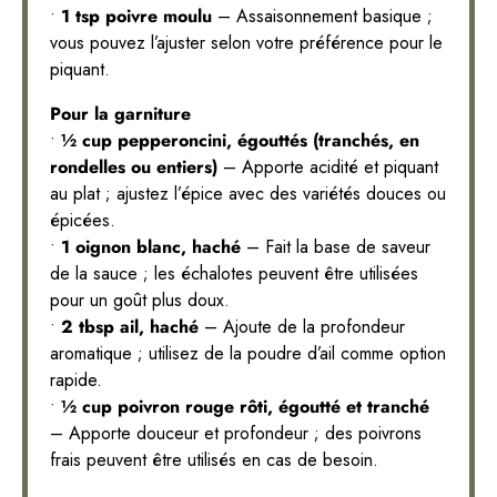
•
1 tsp poivre moulu
– Assaisonnement basique ;
vous pouvez l’ajuster selon votre préférence pour le
piquant.
Pour la garniture
•
½ cup pepperoncini, égouttés (tranchés, en
rondelles ou entiers)
– Apporte acidité et piquant
au plat ; ajustez l’épice avec des variétés douces ou
épicées.
•
1 oignon blanc, haché
– Fait la base de saveur
de la sauce ; les échalotes peuvent être utilisées
pour un goût plus doux.
•
2 tbsp ail, haché
– Ajoute de la profondeur
aromatique ; utilisez de la poudre d’ail comme option
rapide.
•
½ cup poivron rouge rôti, égoutté et tranché
– Apporte douceur et profondeur ; des poivrons
frais peuvent être utilisés en cas de besoin.