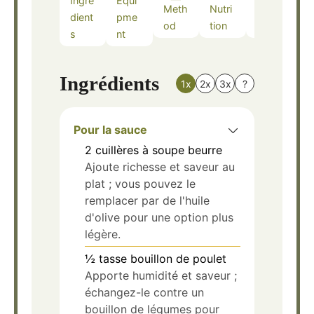
Ingre
Equi
Meth
Nutri
Note
dient
pme
od
tion
s
s
nt
Ingrédients
1x
2x
3x
?
Pour la sauce
2
cuillères à soupe
beurre
Ajoute richesse et saveur au
plat ; vous pouvez le
remplacer par de l'huile
d'olive pour une option plus
légère.
½
tasse
bouillon de poulet
Apporte humidité et saveur ;
échangez-le contre un
bouillon de légumes pour