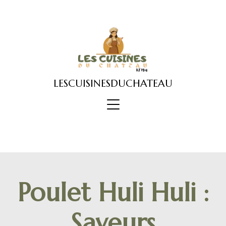
Skip
to
content
LESCUISINESDUCHATEAU
Poulet Huli Huli :
Saveurs