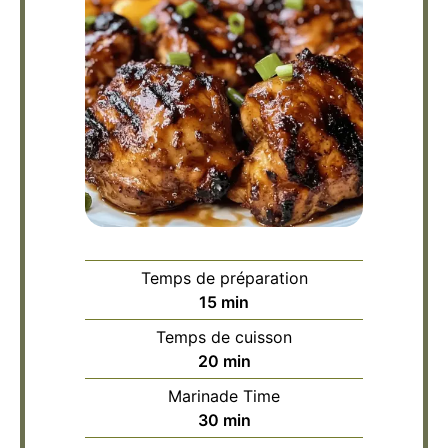
Temps de préparation
minutes
15
min
Temps de cuisson
minutes
20
min
Marinade Time
minutes
30
min