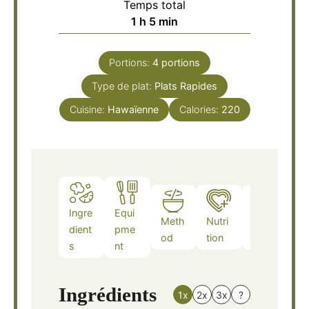
Temps total
heure
minutes
1
h
5
min
Portions:
4
portions
Type de plat:
Plats Rapides
Cuisine:
Hawaïenne
Calories:
220
Ingre
Equi
Meth
Nutri
Note
dient
pme
od
tion
s
s
nt
Ingrédients
1x
2x
3x
?