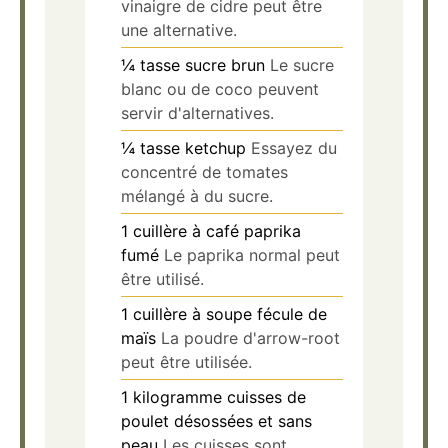
vinaigre de cidre peut être
une alternative.
¼
tasse
sucre brun
Le sucre
blanc ou de coco peuvent
servir d'alternatives.
¼
tasse
ketchup
Essayez du
concentré de tomates
mélangé à du sucre.
1
cuillère à café
paprika
fumé
Le paprika normal peut
être utilisé.
1
cuillère à soupe
fécule de
maïs
La poudre d'arrow-root
peut être utilisée.
1
kilogramme
cuisses de
poulet désossées et sans
peau
Les cuisses sont