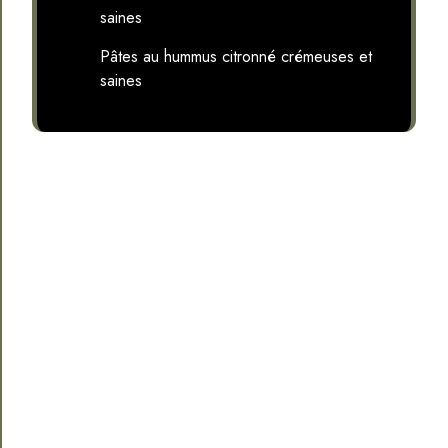
saines
Pâtes au hummus citronné crémeuses et
saines