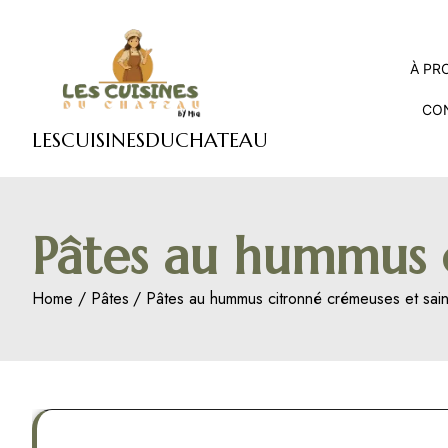
Skip
to
content
À PR
CO
LESCUISINESDUCHATEAU
Pâtes au hummus c
Home
Pâtes
Pâtes au hummus citronné crémeuses et sai