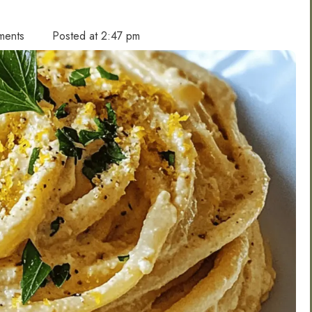
ments
Posted at
2:47 pm