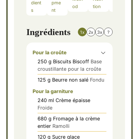
dient
pme
od
tion
s
s
nt
Ingrédients
1x
2x
3x
?
Pour la croûte
250
g
Biscuits Biscoff
Base
croustillante pour la croûte
125
g
Beurre non salé
Fondu
Pour la garniture
240
ml
Crème épaisse
Froide
680
g
Fromage à la crème
entier
Ramolli
120
g
Sucre glace