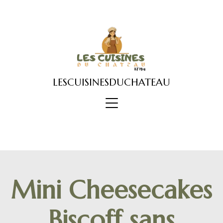
Skip
to
content
LESCUISINESDUCHATEAU
Mini Cheesecakes
Biscoff sans