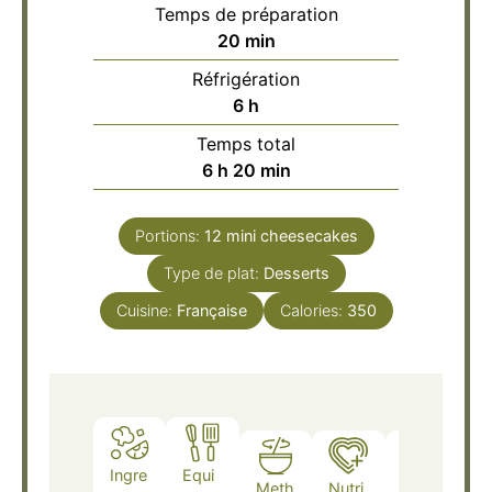
Temps de préparation
minutes
20
min
Réfrigération
heures
6
h
Temps total
heures
minutes
6
h
20
min
Portions:
12
mini cheesecakes
Type de plat:
Desserts
Cuisine:
Française
Calories:
350
Ingre
Equi
Meth
Nutri
Note