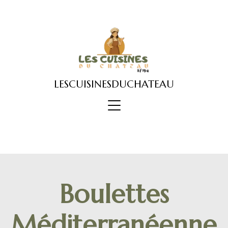
Skip
to
content
LESCUISINESDUCHATEAU
Boulettes
Méditerranéenne