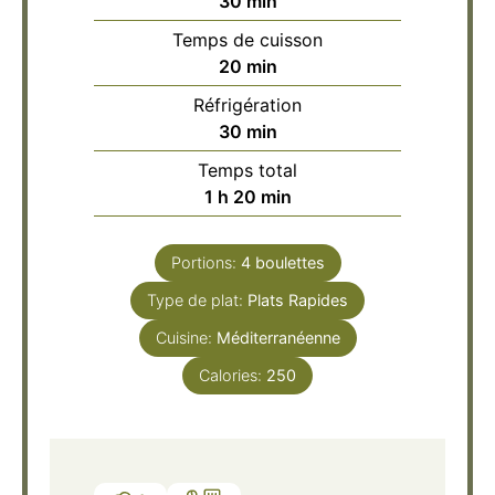
minutes
30
min
Temps de cuisson
minutes
20
min
Réfrigération
minutes
30
min
Temps total
heure
minutes
1
h
20
min
Portions:
4
boulettes
Type de plat:
Plats Rapides
Cuisine:
Méditerranéenne
Calories:
250