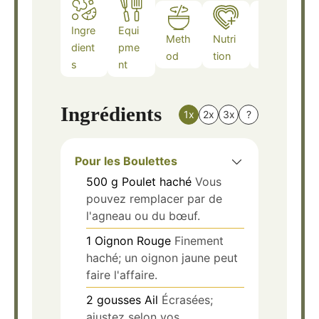
Ingre
Equi
Meth
Nutri
Note
dient
pme
od
tion
s
s
nt
Ingrédients
1x
2x
3x
?
Pour les Boulettes
500
g
Poulet haché
Vous
pouvez remplacer par de
l'agneau ou du bœuf.
1
Oignon Rouge
Finement
haché; un oignon jaune peut
faire l'affaire.
2
gousses
Ail
Écrasées;
ajustez selon vos