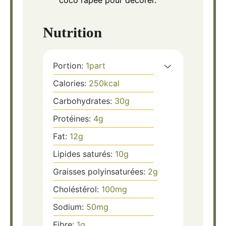
Nutrition
Portion:
1
part
Calories:
250
kcal
Carbohydrates:
30
g
Protéines:
4
g
Fat:
12
g
Lipides saturés:
10
g
Graisses polyinsaturées:
2
g
Choléstérol:
100
mg
Sodium:
50
mg
Fibre:
1
g