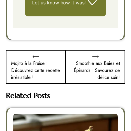
Let us know
how it was!
Navigation
⟵
⟶
de
Mojito à la Fraise :
Smoothie aux Baies et
Découvrez cette recette
Épinards : Savourez ce
l’article
irrésistible !
délice sain!
Related Posts