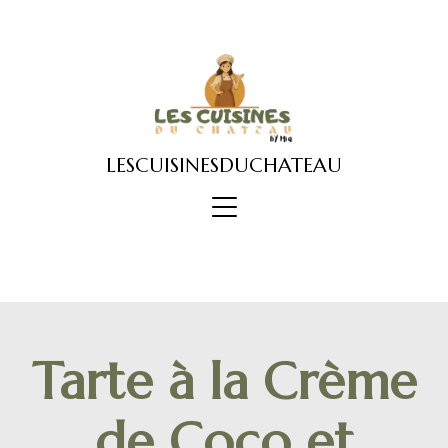
Skip
to
content
LESCUISINESDUCHATEAU
Tarte à la Crème
de Coco et