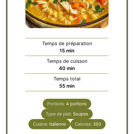
Temps de préparation
minutes
15
min
Temps de cuisson
minutes
40
min
Temps total
minutes
55
min
Portions:
4
portions
Type de plat:
Soupes
Cuisine:
Italienne
Calories:
350