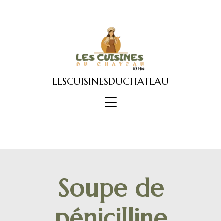
Skip
to
content
LESCUISINESDUCHATEAU
Soupe de
pénicilline