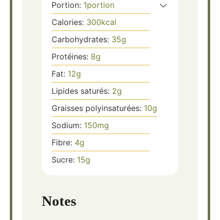
Portion:
1
portion
Calories:
300
kcal
Carbohydrates:
35
g
Protéines:
8
g
Fat:
12
g
Lipides saturés:
2
g
Graisses polyinsaturées:
10
g
Sodium:
150
mg
Fibre:
4
g
Sucre:
15
g
Notes