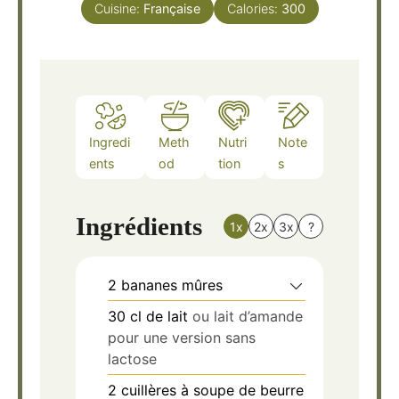
Cuisine:
Française
Calories:
300
Ingredi
Meth
Nutri
Note
ents
od
tion
s
Ingrédients
1x
2x
3x
?
2
bananes mûres
30
cl
de lait
ou lait d’amande
pour une version sans
lactose
2
cuillères à soupe de beurre