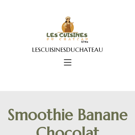
Skip
to
content
LESCUISINESDUCHATEAU
Smoothie Banane
Chocolat