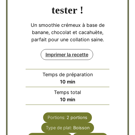
tester !
Un smoothie crémeux à base de
banane, chocolat et cacahuète,
parfait pour une collation saine.
Imprimer la recette
Temps de préparation
minutes
10
min
Temps total
minutes
10
min
Portions:
2
portions
Type de plat:
Boisson