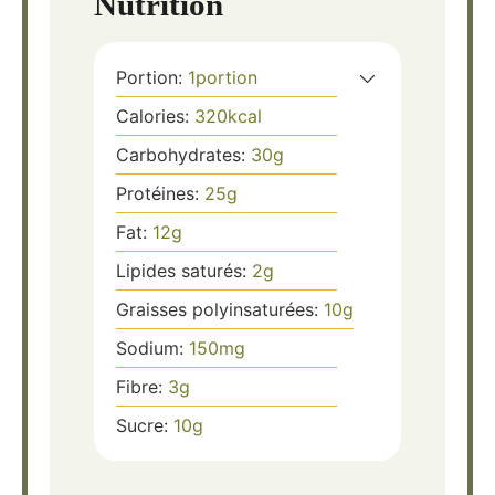
Nutrition
Portion:
1
portion
Calories:
320
kcal
Carbohydrates:
30
g
Protéines:
25
g
Fat:
12
g
Lipides saturés:
2
g
Graisses polyinsaturées:
10
g
Sodium:
150
mg
Fibre:
3
g
Sucre:
10
g