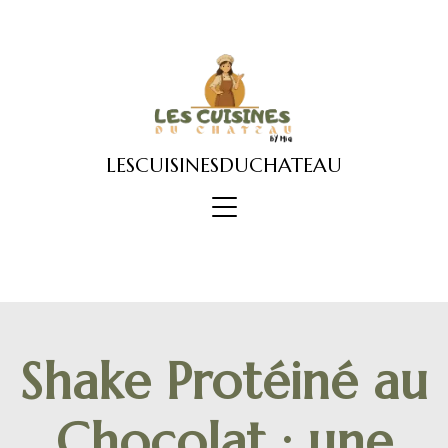
Skip
to
content
LESCUISINESDUCHATEAU
Shake Protéiné au
Chocolat : une