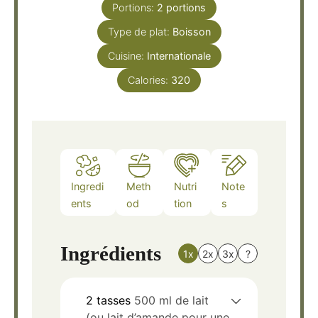
Portions:
2
portions
Type de plat:
Boisson
Cuisine:
Internationale
Calories:
320
Ingredi
Meth
Nutri
Note
ents
od
tion
s
Ingrédients
1x
2x
3x
?
2
tasses
500 ml de lait
(ou lait d’amande pour une