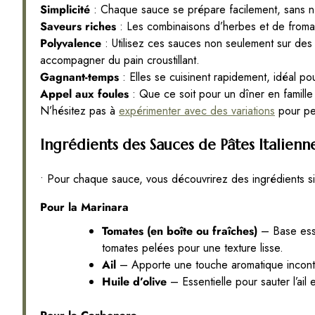
Simplicité
: Chaque sauce se prépare facilement, sans 
Saveurs riches
: Les combinaisons d’herbes et de fromage
Polyvalence
: Utilisez ces sauces non seulement sur de
accompagner du pain croustillant.
Gagnant-temps
: Elles se cuisinent rapidement, idéal p
Appel aux foules
: Que ce soit pour un dîner en famille 
N’hésitez pas à
expérimenter avec des variations
pour per
Ingrédients des Sauces de Pâtes Italienn
• Pour chaque sauce, vous découvrirez des ingrédients sim
Pour la Marinara
Tomates (en boîte ou fraîches)
– Base esse
tomates pelées pour une texture lisse.
Ail
– Apporte une touche aromatique incontour
Huile d’olive
– Essentielle pour sauter l’ail 