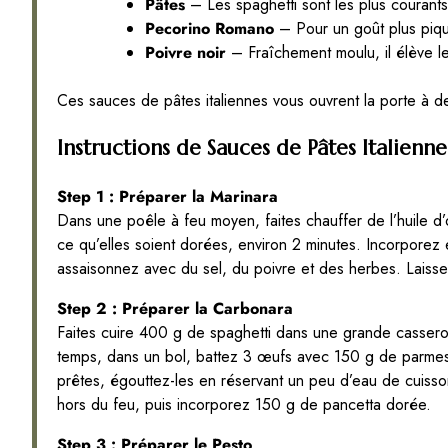
Pâtes
– Les spaghetti sont les plus courants
Pecorino Romano
– Pour un goût plus piqua
Poivre noir
– Fraîchement moulu, il élève le
Ces sauces de pâtes italiennes vous ouvrent la porte à d
Instructions de Sauces de Pâtes Italienne
Step 1 : Préparer la Marinara
Dans une poêle à feu moyen, faites chauffer de l’huile d’o
ce qu’elles soient dorées, environ 2 minutes. Incorporez
assaisonnez avec du sel, du poivre et des herbes. Laisse
Step 2 : Préparer la Carbonara
Faites cuire 400 g de spaghetti dans une grande cassero
temps, dans un bol, battez 3 œufs avec 150 g de parmesa
prêtes, égouttez-les en réservant un peu d’eau de cuiss
hors du feu, puis incorporez 150 g de pancetta dorée.
Step 3 : Préparer le Pesto