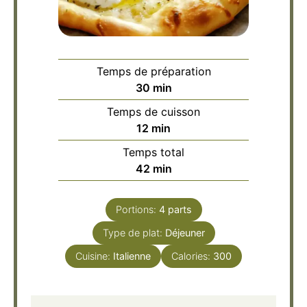
Temps de préparation
minutes
30
min
Temps de cuisson
minutes
12
min
Temps total
minutes
42
min
Portions:
4
parts
Type de plat:
Déjeuner
Cuisine:
Italienne
Calories:
300