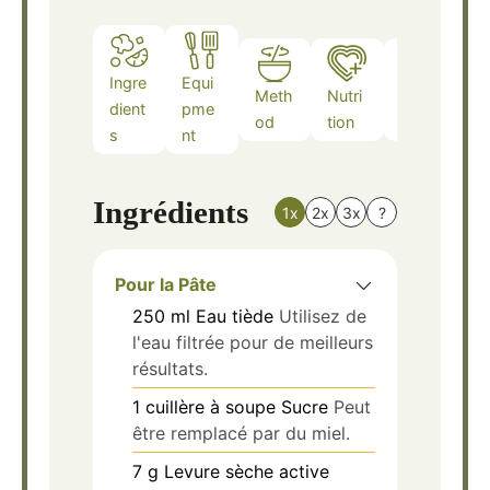
Ingre
Equi
Meth
Nutri
Note
dient
pme
od
tion
s
s
nt
Ingrédients
1x
2x
3x
?
Pour la Pâte
250
ml
Eau tiède
Utilisez de
l'eau filtrée pour de meilleurs
résultats.
1
cuillère à soupe
Sucre
Peut
être remplacé par du miel.
7
g
Levure sèche active