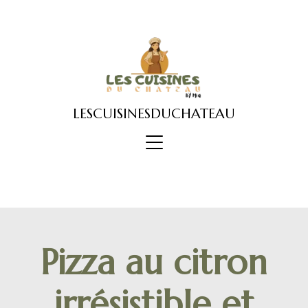
Skip
to
content
LESCUISINESDUCHATEAU
Pizza au citron
irrésistible et