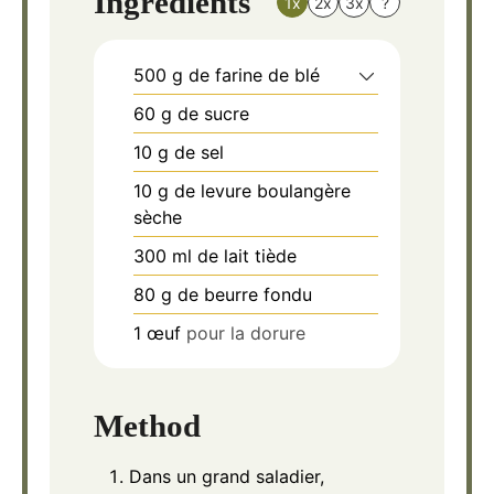
Ingrédients
1x
2x
3x
?
500
g
de farine de blé
60
g
de sucre
10
g
de sel
10
g
de levure boulangère
sèche
300
ml
de lait tiède
80
g
de beurre fondu
1
œuf
pour la dorure
Method
Dans un grand saladier,