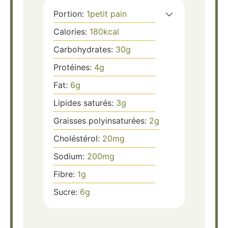
Portion:
1
petit pain
Calories:
180
kcal
Carbohydrates:
30
g
Protéines:
4
g
Fat:
6
g
Lipides saturés:
3
g
Graisses polyinsaturées:
2
g
Choléstérol:
20
mg
Sodium:
200
mg
Fibre:
1
g
Sucre:
6
g