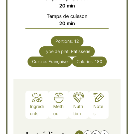
minutes
20
min
Temps de cuisson
minutes
20
min
Portions:
12
Type de plat:
Pâtisserie
Cuisine:
Française
Calories:
180
Ingredi
Meth
Nutri
Note
ents
od
tion
s