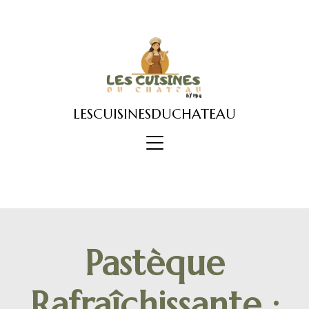
Skip
to
content
LESCUISINESDUCHATEAU
Pastèque
Rafraîchissante :