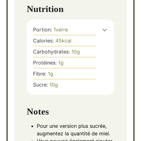
Nutrition
Portion:
1
verre
Calories:
45
kcal
Carbohydrates:
10
g
Protéines:
1
g
Fibre:
1
g
Sucre:
10
g
Notes
Pour une version plus sucrée,
augmentez la quantité de miel.
Vous pouvez également ajouter