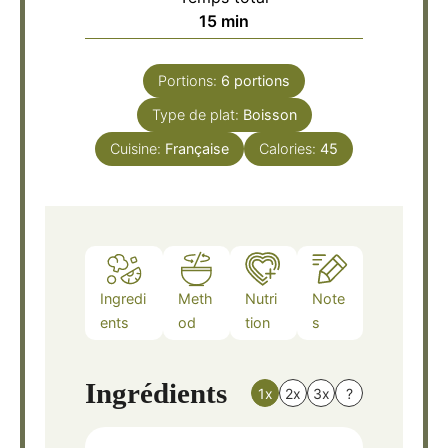
minutes
15
min
Portions:
6
portions
Type de plat:
Boisson
Cuisine:
Française
Calories:
45
Ingredi
Meth
Nutri
Note
ents
od
tion
s
Ingrédients
1x
2x
3x
?