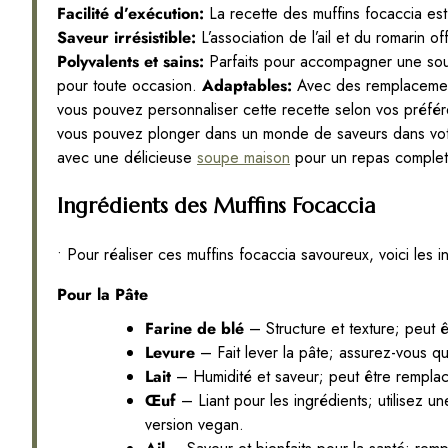
Facilité d’exécution:
La recette des muffins focaccia est
Saveur irrésistible:
L’association de l’ail et du romarin o
Polyvalents et sains:
Parfaits pour accompagner une sou
pour toute occasion.
Adaptables:
Avec des remplacements
vous pouvez personnaliser cette recette selon vos préfé
vous pouvez plonger dans un monde de saveurs dans votre
avec une délicieuse
soupe maison
pour un repas complet
Ingrédients des Muffins Focaccia
• Pour réaliser ces muffins focaccia savoureux, voici les i
Pour la Pâte
Farine de blé
– Structure et texture; peut ê
Levure
– Fait lever la pâte; assurez-vous q
Lait
– Humidité et saveur; peut être remplac
Œuf
– Liant pour les ingrédients; utilisez 
version vegan.