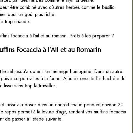
placez par des herbes comme le thym si désiré.
peut être combiné avec d’autres herbes comme le basilic.
mer pour un goût plus riche.
re trop chaude.
fins focaccia à l’ail et au romarin. Prêts à les préparer ?
ffins Focaccia à l’Ail et au Romarin
et le sel jusqu’à obtenir un mélange homogène. Dans un autre
puis incorporez-les à la farine. Ajoutez ensuite l’ail haché et le
lisse sans trop la travailler.
 et laissez reposer dans un endroit chaud pendant environ 30
 repos permet à la levure d’agir, rendant vos muffins focaccia
nt de passer à l’étape suivante.