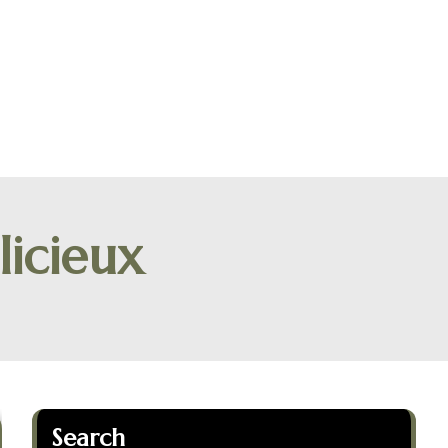
licieux
Search