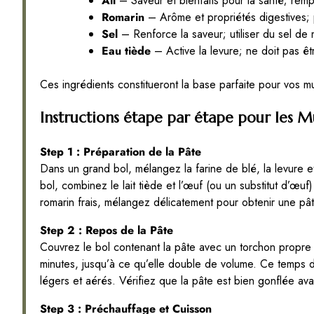
Ail
– Saveur et bienfaits pour la santé; rem
Romarin
– Arôme et propriétés digestives; 
Sel
– Renforce la saveur; utiliser du sel de 
Eau tiède
– Active la levure; ne doit pas êt
Ces ingrédients constitueront la base parfaite pour vos muf
Instructions étape par étape pour les Mu
Step 1 : Préparation de la Pâte
Dans un grand bol, mélangez la farine de blé, la levure 
bol, combinez le lait tiède et l’œuf (ou un substitut d’œuf) 
romarin frais, mélangez délicatement pour obtenir une pâte 
Step 2 : Repos de la Pâte
Couvrez le bol contenant la pâte avec un torchon propre
minutes, jusqu’à ce qu’elle double de volume. Ce temps de
légers et aérés. Vérifiez que la pâte est bien gonflée ava
Step 3 : Préchauffage et Cuisson