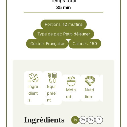
Temps total
minutes
35
min
Portions:
12
muffins
Type de plat:
Petit-déjeuner
Cuisine:
Française
Calories:
150
Ingre
Equi
Meth
Nutri
Note
dient
pme
od
tion
s
s
nt
Ingrédients
1x
2x
3x
?