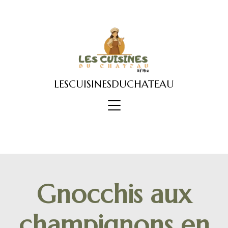
Skip
to
content
LESCUISINESDUCHATEAU
Gnocchis aux
champignons en