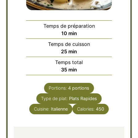
Temps de préparation
minutes
10
min
Temps de cuisson
minutes
25
min
Temps total
minutes
35
min
Portions:
4
portions
Type de plat:
Plats Rapides
Cuisine:
Italienne
Calories:
450