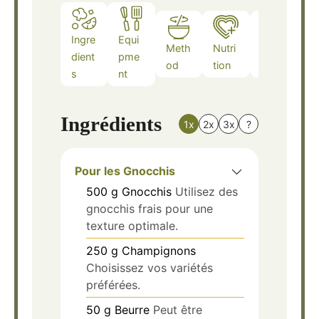
Ingre
Equi
Meth
Nutri
Note
dient
pme
od
tion
s
s
nt
Ingrédients
1x
2x
3x
?
Pour les Gnocchis
500
g
Gnocchis
Utilisez des
gnocchis frais pour une
texture optimale.
250
g
Champignons
Choisissez vos variétés
préférées.
50
g
Beurre
Peut être