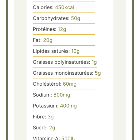
Calories:
450
kcal
Carbohydrates:
50
g
Protéines:
12
g
Fat:
20
g
Lipides saturés:
10
g
Graisses polyinsaturées:
1
g
Graisses monoinsaturées:
5
g
Choléstérol:
60
mg
Sodium:
800
mg
Potassium:
400
mg
Fibre:
3
g
Sucre:
2
g
Vitamine A:
500
IU