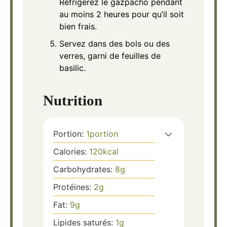
Réfrigérez le gazpacho pendant
au moins 2 heures pour qu’il soit
bien frais.
Servez dans des bols ou des
verres, garni de feuilles de
basilic.
Nutrition
Portion:
1
portion
Calories:
120
kcal
Carbohydrates:
8
g
Protéines:
2
g
Fat:
9
g
Lipides saturés:
1
g