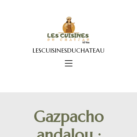
Skip
to
content
LESCUISINESDUCHATEAU
Gazpacho
andalou :