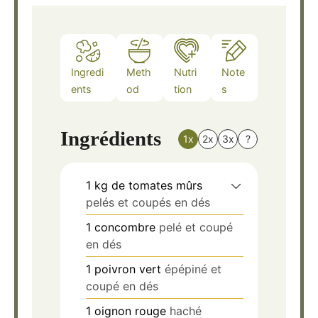
Ingredi
Meth
Nutri
Note
ents
od
tion
s
Ingrédients
1x
2x
3x
?
1
kg
de tomates mûrs
pelés et coupés en dés
1
concombre
pelé et coupé
en dés
1
poivron vert
épépiné et
coupé en dés
1
oignon rouge
haché