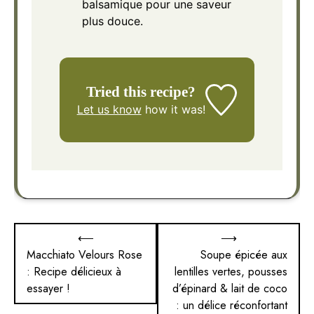
balsamique pour une saveur
plus douce.
Tried this recipe?
Let us know
how it was!
Navigation
⟵
⟶
de
Macchiato Velours Rose
Soupe épicée aux
: Recipe délicieux à
lentilles vertes, pousses
l’article
essayer !
d’épinard & lait de coco
: un délice réconfortant