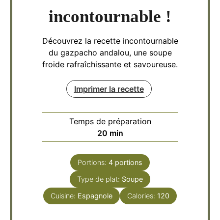
incontournable !
Découvrez la recette incontournable
du gazpacho andalou, une soupe
froide rafraîchissante et savoureuse.
Imprimer la recette
Temps de préparation
minutes
20
min
Portions:
4
portions
Type de plat:
Soupe
Cuisine:
Espagnole
Calories:
120