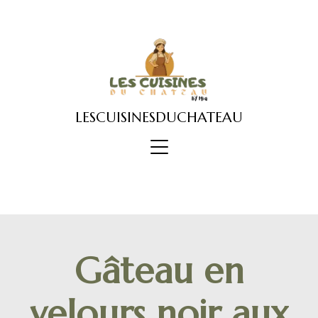
Skip
to
content
LESCUISINESDUCHATEAU
Gâteau en
velours noir aux