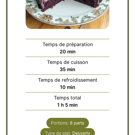
Temps de préparation
minutes
20
min
Temps de cuisson
minutes
35
min
Temps de refroidissement
minutes
10
min
Temps total
heure
minutes
1
h
5
min
Portions:
8
parts
Type de plat:
Desserts