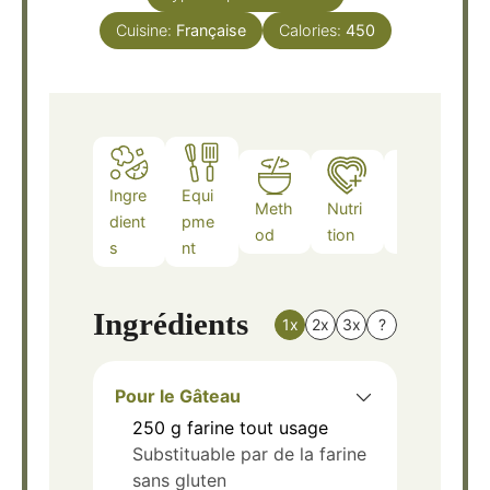
Cuisine:
Française
Calories:
450
Ingre
Equi
Meth
Nutri
Note
dient
pme
od
tion
s
s
nt
Ingrédients
1x
2x
3x
?
Pour le Gâteau
250
g
farine tout usage
Substituable par de la farine
sans gluten