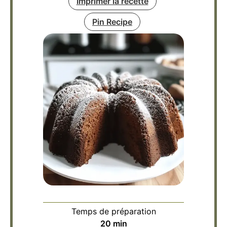
Imprimer la recette
Pin Recipe
Temps de préparation
minutes
20
min