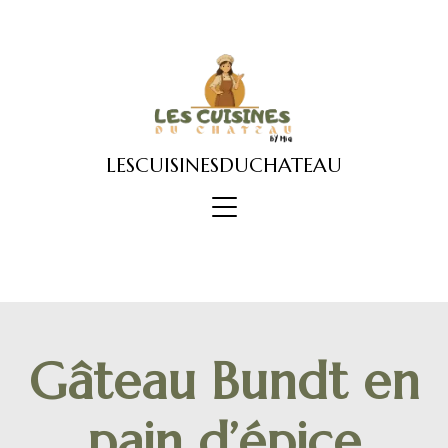
Skip
to
content
LESCUISINESDUCHATEAU
Gâteau Bundt en
pain d’épice