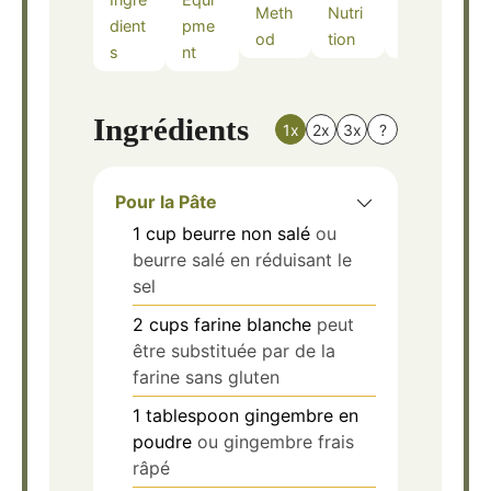
Meth
Nutri
Note
dient
pme
od
tion
s
s
nt
Ingrédients
1x
2x
3x
?
Pour la Pâte
1
cup
beurre non salé
ou
beurre salé en réduisant le
sel
2
cups
farine blanche
peut
être substituée par de la
farine sans gluten
1
tablespoon
gingembre en
poudre
ou gingembre frais
râpé