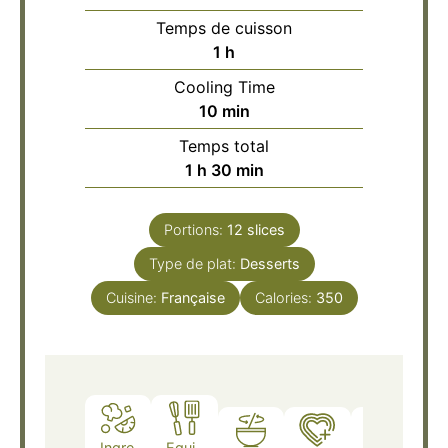
Temps de cuisson
heure
1
h
Cooling Time
minutes
10
min
Temps total
heure
minutes
1
h
30
min
Portions:
12
slices
Type de plat:
Desserts
Cuisine:
Française
Calories:
350
Ingre
Equi