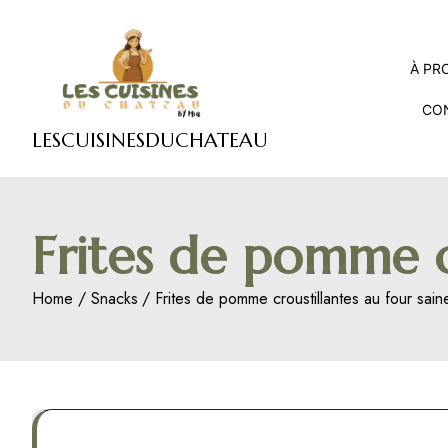
Skip
to
content
À PR
CO
LESCUISINESDUCHATEAU
Frites de pomme c
Home
Snacks
Frites de pomme croustillantes au four sai