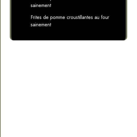
sainement
Frites de pomme croustillantes au four
sainement