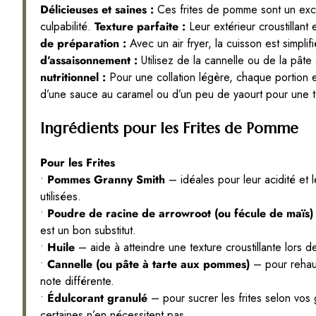
Délicieuses et saines :
Ces frites de pomme sont un exce
culpabilité.
Texture parfaite :
Leur extérieur croustillant 
de préparation :
Avec un air fryer, la cuisson est simplif
d’assaisonnement :
Utilisez de la cannelle ou de la pâte
nutritionnel :
Pour une collation légère, chaque portion
d’une sauce au caramel ou d’un peu de yaourt pour une
Ingrédients pour les Frites de Pomme
Pour les Frites
•
Pommes Granny Smith
– idéales pour leur acidité et 
utilisées.
•
Poudre de racine de arrowroot (ou fécule de maïs)
est un bon substitut.
•
Huile
– aide à atteindre une texture croustillante lors de 
•
Cannelle (ou pâte à tarte aux pommes)
– pour rehaus
note différente.
•
Édulcorant granulé
– pour sucrer les frites selon vos
certaines n’en nécessitent pas.