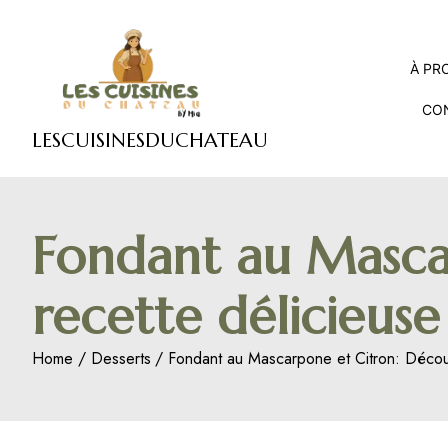
Skip
to
content
À PR
CO
LESCUISINESDUCHATEAU
Fondant au Masca
recette délicieuse 
Home
Desserts
Fondant au Mascarpone et Citron: Découv