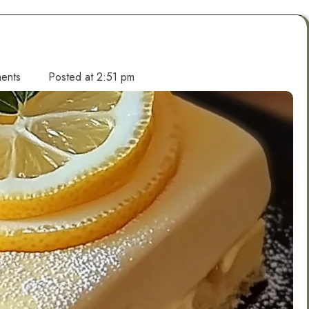
ents
Posted at
2:51 pm