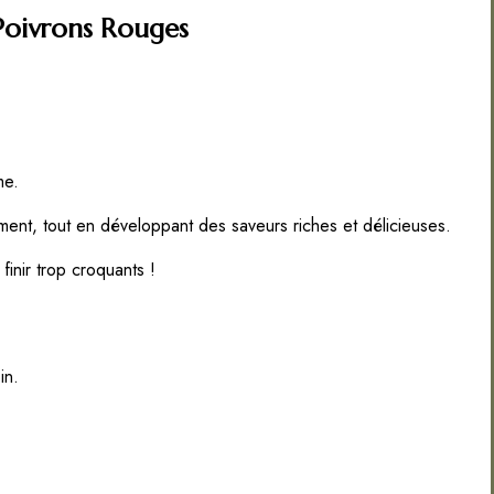
Poivrons Rouges
me.
ment, tout en développant des saveurs riches et délicieuses.
inir trop croquants !
in.