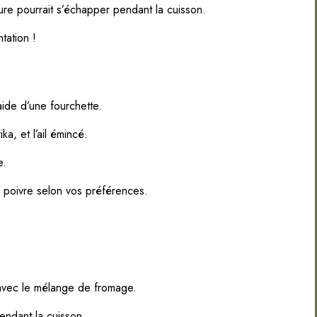
ure pourrait s’échapper pendant la cuisson.
tation !
aide d’une fourchette.
ka, et l’ail émincé.
e.
le poivre selon vos préférences.
avec le mélange de fromage.
endant la cuisson.