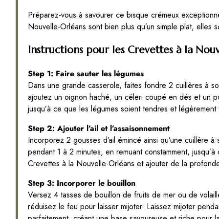
Préparez-vous à savourer ce bisque crémeux exceptionnel
Nouvelle-Orléans sont bien plus qu’un simple plat, elles so
Instructions pour les Crevettes à la Nou
Step 1: Faire sauter les légumes
Dans une grande casserole, faites fondre 2 cuillères à 
ajoutez un oignon haché, un céleri coupé en dés et un po
jusqu’à ce que les légumes soient tendres et légèrement t
Step 2: Ajouter l’ail et l’assaisonnement
Incorporez 2 gousses d’ail émincé ainsi qu’une cuillère à
pendant 1 à 2 minutes, en remuant constamment, jusqu’à ce
Crevettes à la Nouvelle-Orléans et ajouter de la profonde
Step 3: Incorporer le bouillon
Versez 4 tasses de bouillon de fruits de mer ou de volaille
réduisez le feu pour laisser mijoter. Laissez mijoter pen
parfaitement, créant une base savoureuse et riche pour l