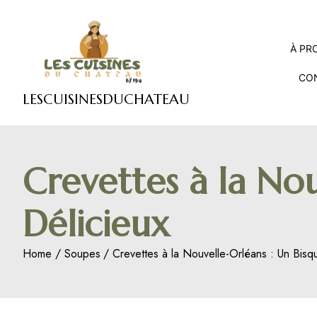
Skip
to
content
À PR
CO
LESCUISINESDUCHATEAU
Crevettes à la No
Délicieux
Home
Soupes
Crevettes à la Nouvelle-Orléans : Un Bis