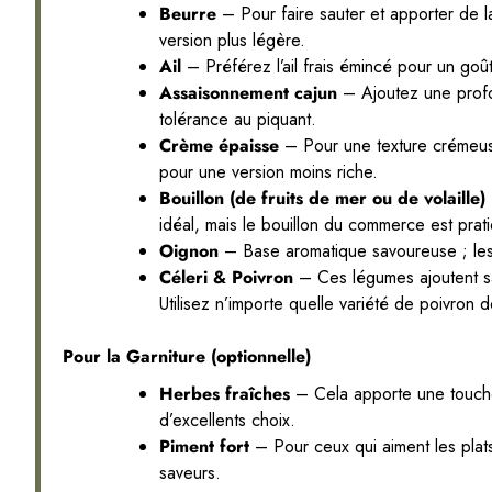
Beurre
– Pour faire sauter et apporter de la
version plus légère.
Ail
– Préférez l’ail frais émincé pour un goût
Assaisonnement cajun
– Ajoutez une profon
tolérance au piquant.
Crème épaisse
– Pour une texture crémeus
pour une version moins riche.
Bouillon (de fruits de mer ou de volaille)
idéal, mais le bouillon du commerce est prat
Oignon
– Base aromatique savoureuse ; les 
Céleri & Poivron
– Ces légumes ajoutent sav
Utilisez n’importe quelle variété de poivron 
Pour la Garniture (optionnelle)
Herbes fraîches
– Cela apporte une touche 
d’excellents choix.
Piment fort
– Pour ceux qui aiment les plat
saveurs.