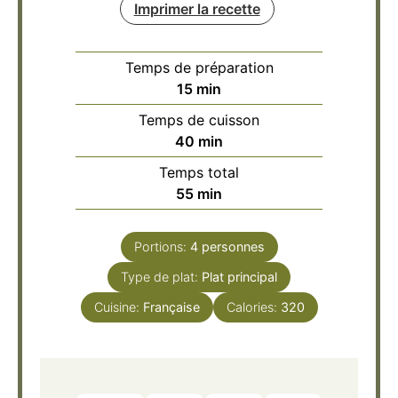
Imprimer la recette
Temps de préparation
minutes
15
min
Temps de cuisson
minutes
40
min
Temps total
minutes
55
min
Portions:
4
personnes
Type de plat:
Plat principal
Cuisine:
Française
Calories:
320