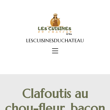
Skip
to
content
LESCUISINESDUCHATEAU
Clafoutis au
chou-fleur, bacon