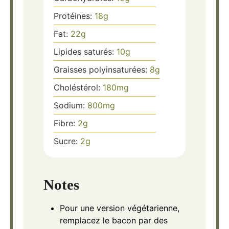
Protéines:
18
g
Fat:
22
g
Lipides saturés:
10
g
Graisses polyinsaturées:
8
g
Choléstérol:
180
mg
Sodium:
800
mg
Fibre:
2
g
Sucre:
2
g
Notes
Pour une version végétarienne,
remplacez le bacon par des