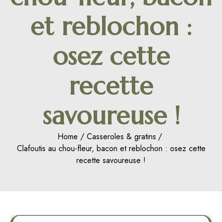
et reblochon :
osez cette
recette
savoureuse !
Home
Casseroles & gratins
Clafoutis au chou-fleur, bacon et reblochon : osez cette
recette savoureuse !