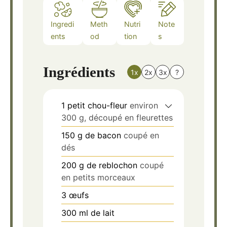
Ingredi
Meth
Nutri
Note
ents
od
tion
s
Ingrédients
1x
2x
3x
?
1
petit chou-fleur
environ
300 g, découpé en fleurettes
150
g
de bacon
coupé en
dés
200
g
de reblochon
coupé
en petits morceaux
3
œufs
300
ml
de lait