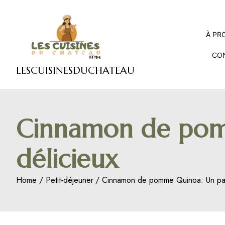
Skip
to
content
À PR
CO
LESCUISINESDUCHATEAU
Cinnamon de pomm
délicieux
Home
Petit-déjeuner
Cinnamon de pomme Quinoa: Un parfa