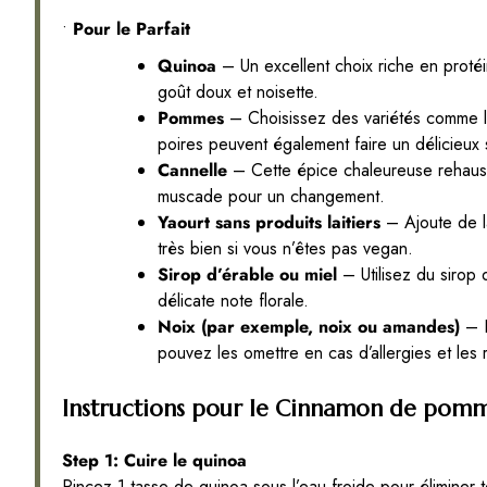
•
Pour le Parfait
Quinoa
– Un excellent choix riche en protéi
goût doux et noisette.
Pommes
– Choisissez des variétés comme le
poires peuvent également faire un délicieux s
Cannelle
– Cette épice chaleureuse rehauss
muscade pour un changement.
Yaourt sans produits laitiers
– Ajoute de la
très bien si vous n’êtes pas vegan.
Sirop d’érable ou miel
– Utilisez du sirop 
délicate note florale.
Noix (par exemple, noix ou amandes)
– E
pouvez les omettre en cas d’allergies et les
Instructions pour le Cinnamon de pom
Step 1: Cuire le quinoa
Rincez 1 tasse de quinoa sous l’eau froide pour éliminer 