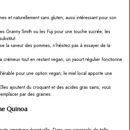
nes et naturellement sans gluten, aussi intéressant pour son
s Granny Smith ou les Fuji pour une touche sucrée; les
ubstitut.
e la saveur des pommes; n’hésitez pas à essayer de la
 crémeux tout en restant vegan; un yaourt régulier fonctionne
d’érable pour une option vegan; le miel local apporte une
lles ajoutent du croquant et des acides gras sains; vous
 remplacer par des graines.
me Quinoa
toute amertume éventuelle. Dans une casserole de taille