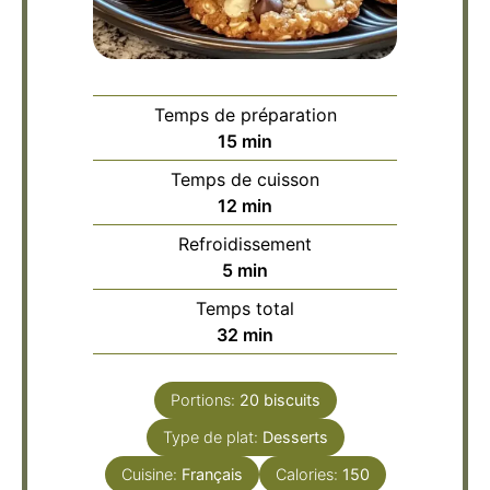
Temps de préparation
minutes
15
min
Temps de cuisson
minutes
12
min
Refroidissement
minutes
5
min
Temps total
minutes
32
min
Portions:
20
biscuits
Type de plat:
Desserts
Cuisine:
Français
Calories:
150