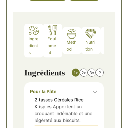
Ingre
Equi
Meth
Nutri
Note
dient
pme
od
tion
s
s
nt
Ingrédients
1x
2x
3x
?
Pour la Pâte
2
tasses
Céréales Rice
Krispies
Apportent un
croquant indéniable et une
légèreté aux biscuits.