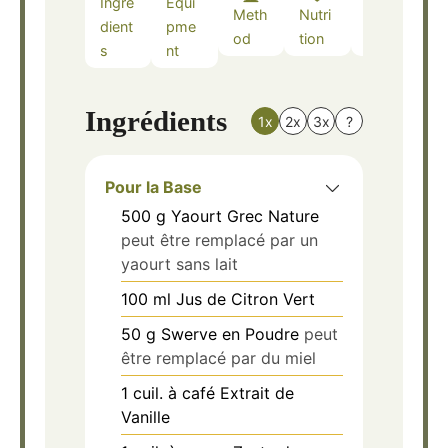
Ingre
Equi
Meth
Nutri
Note
dient
pme
od
tion
s
s
nt
Ingrédients
1x
2x
3x
?
Pour la Base
500
g
Yaourt Grec Nature
peut être remplacé par un
yaourt sans lait
100
ml
Jus de Citron Vert
50
g
Swerve en Poudre
peut
être remplacé par du miel
1
cuil. à café
Extrait de
Vanille