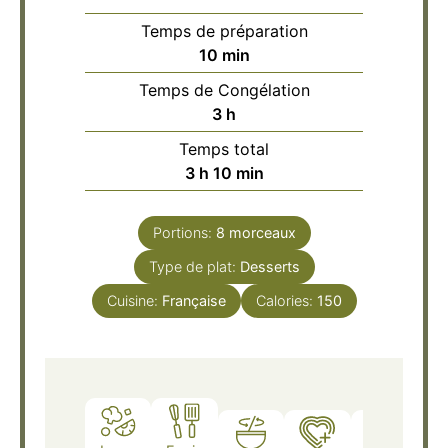
Temps de préparation
minutes
10
min
Temps de Congélation
heures
3
h
Temps total
heures
minutes
3
h
10
min
Portions:
8
morceaux
Type de plat:
Desserts
Cuisine:
Française
Calories:
150