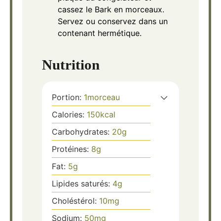
cassez le Bark en morceaux.
Servez ou conservez dans un
contenant hermétique.
Nutrition
Portion:
1
morceau
Calories:
150
kcal
Carbohydrates:
20
g
Protéines:
8
g
Fat:
5
g
Lipides saturés:
4
g
Choléstérol:
10
mg
Sodium:
50
mg