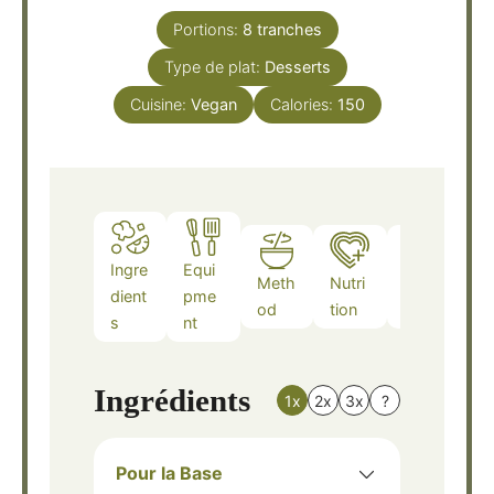
Portions:
8
tranches
Type de plat:
Desserts
Cuisine:
Vegan
Calories:
150
Ingre
Equi
Meth
Nutri
Note
dient
pme
od
tion
s
s
nt
Ingrédients
1x
2x
3x
?
Pour la Base