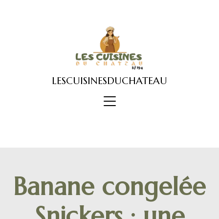
Skip
to
content
LESCUISINESDUCHATEAU
Banane congelée
Snickers : une