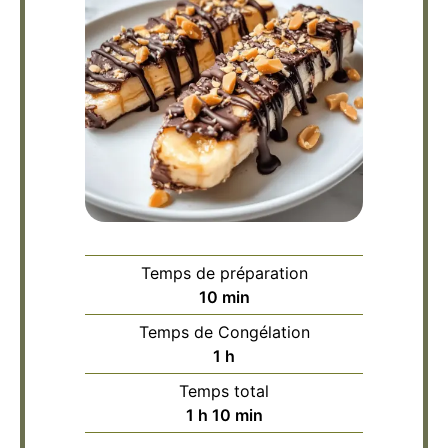
Temps de préparation
minutes
10
min
Temps de Congélation
heure
1
h
Temps total
heure
minutes
1
h
10
min