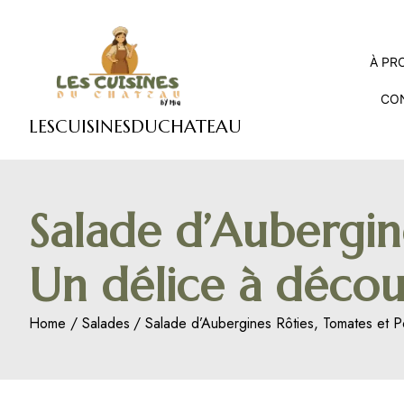
Skip
to
content
À PR
CO
LESCUISINESDUCHATEAU
Salade d’Aubergine
Un délice à découv
Home
Salades
Salade d’Aubergines Rôties, Tomates et Po