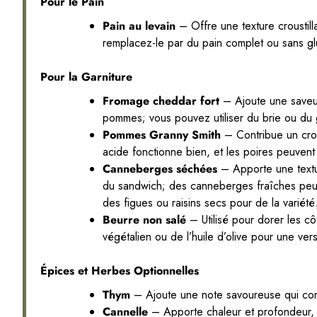
Pour le Pain
Pain au levain
– Offre une texture croustil
remplacez-le par du pain complet ou sans glu
Pour la Garniture
Fromage cheddar fort
– Ajoute une saveur
pommes; vous pouvez utiliser du brie ou du
Pommes Granny Smith
– Contribue un croq
acide fonctionne bien, et les poires peuvent
Canneberges séchées
– Apporte une textur
du sandwich; des canneberges fraîches peuve
des figues ou raisins secs pour de la variété
Beurre non salé
– Utilisé pour dorer les c
végétalien ou de l’huile d’olive pour une versi
Épices et Herbes Optionnelles
Thym
– Ajoute une note savoureuse qui comp
Cannelle
– Apporte chaleur et profondeur, p