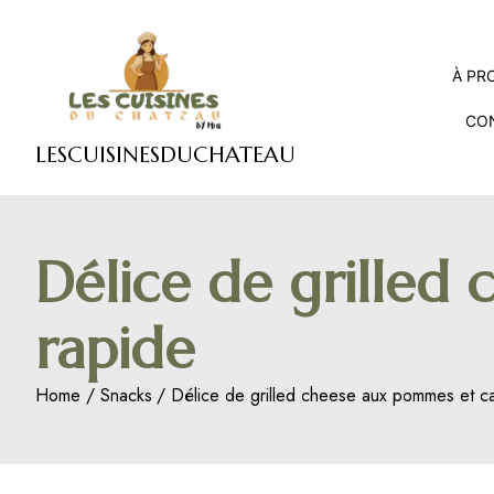
Skip
to
content
À PR
CO
LESCUISINESDUCHATEAU
Délice de grille
rapide
Home
Snacks
Délice de grilled cheese aux pommes et c