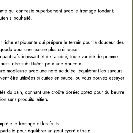
lante qui contraste superbement avec le fromage fondant;
ten si souhaité.
 riche et piquante qui prépare le terrain pour la douceur des
 gouda pour une texture plus crémeuse.
uant rafraîchissant et de l’acidité; toute variété de pomme
 aussi être substituées pour une douceur.
e moelleuse avec une note acidulée, équilibrant les saveurs
nt être utilisées si cuites en sauce, ou vous pouvez essayer
.
ôtés du pain, donnant une croûte dorée; optez pour du beurre
on sans produits laitiers.
lète le fromage et les fruits.
arfaite pour équilibrer un goût суcré et salé.